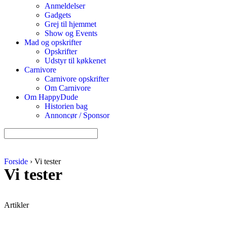
Anmeldelser
Gadgets
Grej til hjemmet
Show og Events
Mad og opskrifter
Opskrifter
Udstyr til køkkenet
Carnivore
Carnivore opskrifter
Om Carnivore
Om HappyDude
Historien bag
Annoncør / Sponsor
Forside
›
Vi tester
Vi tester
Artikler
Biler