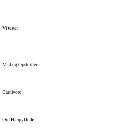
Elektronik
Livstil
Motorsport
Underholdning
Vi tester
Anmeldelser
Gadgets
Grej til hjemmet
Show og events
Mad og Opskrifter
Opskrifter
Udstyr til køkkenet
Carnivore
Carnivore opskrifter
Om carnivore
Om HappyDude
Historien bag
Annoncør / Sponsor