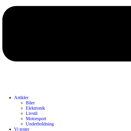
Artikler
Biler
Elektronik
Livstil
Motorsport
Underholdning
Vi tester