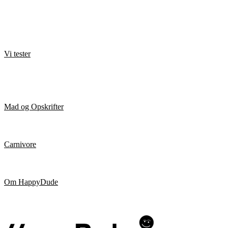
Biler
Elektronik
Livstil
Motorsport
Underholdning
Vi tester
Anmeldelser
Gadgets
Grej til hjemmet
Show og events
Mad og Opskrifter
Opskrifter
Udstyr til køkkenet
Carnivore
Carnivore opskrifter
Om carnivore
Om HappyDude
Historien bag
Annoncør / Sponsor