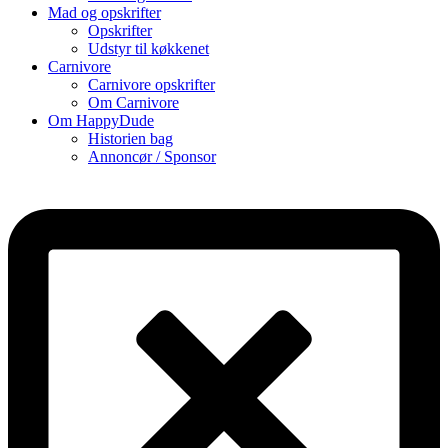
Mad og opskrifter
Opskrifter
Udstyr til køkkenet
Carnivore
Carnivore opskrifter
Om Carnivore
Om HappyDude
Historien bag
Annoncør / Sponsor