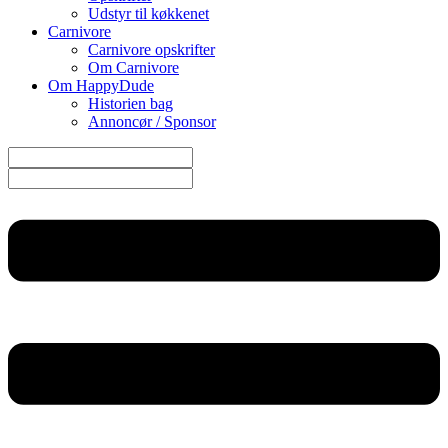
Udstyr til køkkenet
Carnivore
Carnivore opskrifter
Om Carnivore
Om HappyDude
Historien bag
Annoncør / Sponsor