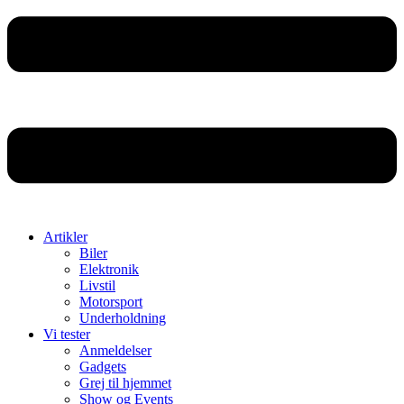
Artikler
Biler
Elektronik
Livstil
Motorsport
Underholdning
Vi tester
Anmeldelser
Gadgets
Grej til hjemmet
Show og Events